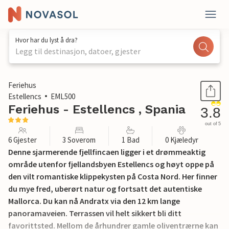
Hvor har du lyst å dra?
Legg til destinasjon, datoer, gjester
1 / 27
Feriehus
Estellencs
EML500
Feriehus - Estellencs , Spania
3.8
out of 5
6 Gjester
3 Soverom
1 Bad
0 Kjæledyr
Denne sjarmerende fjellfincaen ligger i et drømmeaktig
område utenfor fjellandsbyen Estellencs og høyt oppe på
den vilt romantiske klippekysten på Costa Nord. Her finner
du mye fred, uberørt natur og fortsatt det autentiske
Mallorca. Du kan nå Andratx via den 12 km lange
panoramaveien. Terrassen vil helt sikkert bli ditt
favorittsted. Mellom de århundrer gamle oliventrærne kan