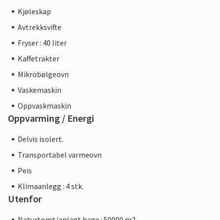
Kjøleskap
Avtrekksvifte
Fryser : 40 liter
Kaffetrakter
Mikrobølgeovn
Vaskemaskin
Oppvaskmaskin
Oppvarming / Energi
Delvis isolert.
Transportabel varmeovn
Peis
Klimaanlegg : 4 stk.
Utenfor
Naturtomt/anlagt hage : 50000 m2