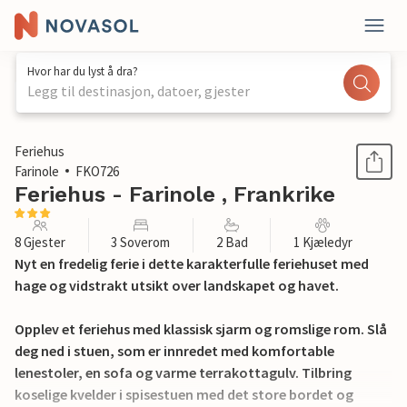
Hvor har du lyst å dra?
Legg til destinasjon, datoer, gjester
1 / 22
Feriehus
Farinole
FKO726
Feriehus - Farinole , Frankrike
8 Gjester
3 Soverom
2 Bad
1 Kjæledyr
Nyt en fredelig ferie i dette karakterfulle feriehuset med
hage og vidstrakt utsikt over landskapet og havet.
Opplev et feriehus med klassisk sjarm og romslige rom. Slå
deg ned i stuen, som er innredet med komfortable
lenestoler, en sofa og varme terrakottagulv. Tilbring
koselige kvelder i spisestuen med det store bordet og