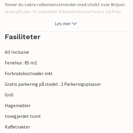
finner du vakre rullesteinsstrender med utsikt over Brijuni-
skjærgården. Vi anbefaler å besøke byene Faana og Pula
med sine severdigheter og naturparken Cape Kamenjak i
Les mer
Premantura.
Fasiliteter
All Inclusive
Feriehus : 85 m2
Forbrukskostnader inkl.
Gratis parkering på stedet : 2 Parkeringsplasser
Grill
Hagemøbler
Innegjerdet tomt
Kaffetrakter