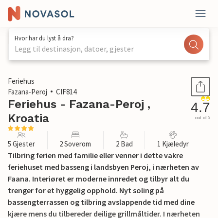
Hvor har du lyst å dra?
Legg til destinasjon, datoer, gjester
1 / 25
Feriehus
Fazana-Peroj
CIF814
Feriehus - Fazana-Peroj ,
4.7
Kroatia
out of 5
5 Gjester
2 Soverom
2 Bad
1 Kjæledyr
Tilbring ferien med familie eller venner i dette vakre
feriehuset med basseng i landsbyen Peroj, i nærheten av
Faana. Interiøret er moderne innredet og tilbyr alt du
trenger for et hyggelig opphold. Nyt soling på
bassengterrassen og tilbring avslappende tid med dine
kjære mens du tilbereder deilige grillmåltider. I nærheten