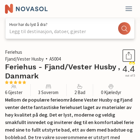
Hvor har du lyst å dra?
Legg til destinasjon, datoer, gjester
1 / 27
Feriehus
Fjand/Vester Husby
A5004
Feriehus - Fjand/Vester Husby ,
4.4
Danmark
out of 5
6 Gjester
3 Soverom
2 Bad
0 Kjæledyr
Mellom de populære ferieområdene Vester Husby og Fjand
venter dette fantastiske feriehuset laget av materialer av
høy kvalitet på deg. Det er lyst, moderne og veldig
smakfullt innredet og inviterer deg til en komfortabel ferie
med sine to fullt utstyrte bad, ett av dem med badstue og
boblebad. De tre vakre soverommene er utstyrt med