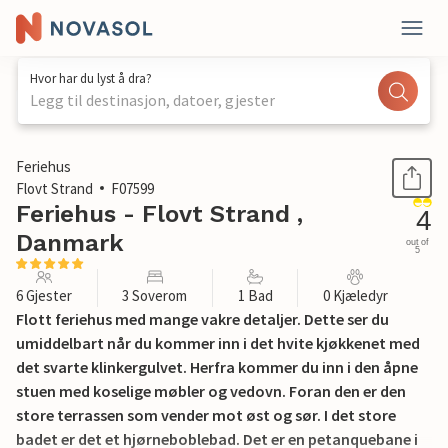
Hvor har du lyst å dra?
Legg til destinasjon, datoer, gjester
1 / 19
Feriehus
Flovt Strand
F07599
Feriehus - Flovt Strand ,
4
Danmark
out of
5
6 Gjester
3 Soverom
1 Bad
0 Kjæledyr
Flott feriehus med mange vakre detaljer. Dette ser du
umiddelbart når du kommer inn i det hvite kjøkkenet med
det svarte klinkergulvet. Herfra kommer du inn i den åpne
stuen med koselige møbler og vedovn. Foran den er den
store terrassen som vender mot øst og sør. I det store
badet er det et hjørneboblebad. Det er en petanquebane i