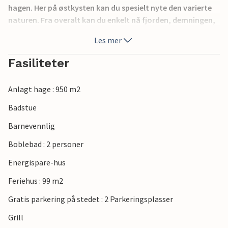
hagen. Her på østkysten kan du spesielt nyte den varierte
naturen. Fra overalt kan du enkelt nå fjorden, demningen,
skogene og strendene. Noen få kilometer unna ligger den
Les mer
vakre gamlebyen i Haderslev. Flovt strand er rett og slett
fantastisk, en barnevennlig sandstrand og godt fiskevann.
Fasiliteter
Anlagt hage : 950 m2
Badstue
Barnevennlig
Boblebad : 2 personer
Energispare-hus
Feriehus : 99 m2
Gratis parkering på stedet : 2 Parkeringsplasser
Grill