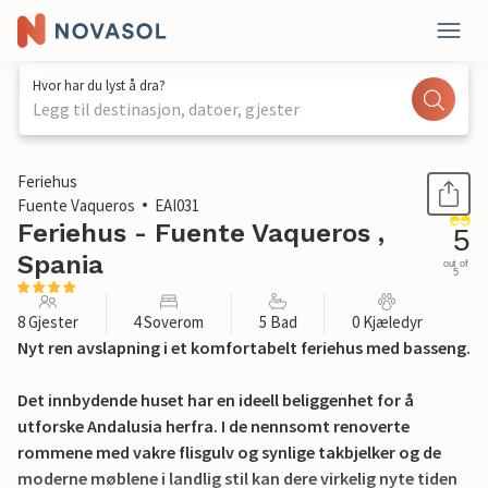
Hvor har du lyst å dra?
Legg til destinasjon, datoer, gjester
1 / 28
Feriehus
Fuente Vaqueros
EAI031
Feriehus - Fuente Vaqueros ,
5
Spania
out of
5
8 Gjester
4 Soverom
5 Bad
0 Kjæledyr
Nyt ren avslapning i et komfortabelt feriehus med basseng.
Det innbydende huset har en ideell beliggenhet for å
utforske Andalusia herfra. I de nennsomt renoverte
rommene med vakre flisgulv og synlige takbjelker og de
moderne møblene i landlig stil kan dere virkelig nyte tiden