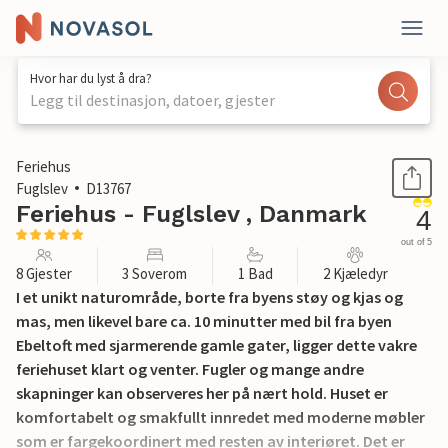
Hvor har du lyst å dra?
Legg til destinasjon, datoer, gjester
1 / 32
Feriehus
Fuglslev
D13767
Feriehus - Fuglslev , Danmark
4
out of 5
8 Gjester
3 Soverom
1 Bad
2 Kjæledyr
I et unikt naturområde, borte fra byens støy og kjas og
mas, men likevel bare ca. 10 minutter med bil fra byen
Ebeltoft med sjarmerende gamle gater, ligger dette vakre
feriehuset klart og venter. Fugler og mange andre
skapninger kan observeres her på nært hold. Huset er
komfortabelt og smakfullt innredet med moderne møbler
som er fargekoordinert med resten av interiøret. Det er