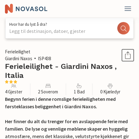
Hvor har du lyst å dra?
Legg til destinasjon, datoer, gjester
1 / 28
Ferieleilighet
Giardini Naxos
ISP438
Ferieleilighet - Giardini Naxos ,
Italia
4 Gjester
2 Soverom
1 Bad
0 Kjæledyr
Begynn ferien i denne romslige ferieleiligheten med
førsteklasses beliggenhet i Giardini Naxos.
Her finner du alt du trenger for en avslappende ferie med
familien. De lyse og vennlige møblene skaper en hyggelig
atmosfære, mens det klassiske, velutstyrte kjøkkenet gir