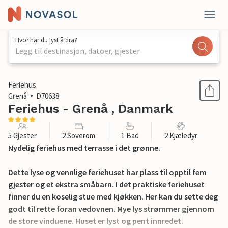
Hvor har du lyst å dra?
Legg til destinasjon, datoer, gjester
1 / 25
Feriehus
Grenå
D70638
Feriehus - Grenå , Danmark
5 Gjester
2 Soverom
1 Bad
2 Kjæledyr
Nydelig feriehus med terrasse i det grønne.
Dette lyse og vennlige feriehuset har plass til opptil fem
gjester og et ekstra småbarn. I det praktiske feriehuset
finner du en koselig stue med kjøkken. Her kan du sette deg
godt til rette foran vedovnen. Mye lys strømmer gjennom
de store vinduene. Huset er lyst og pent innredet.