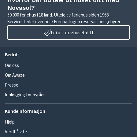
Hvorfor bør du leie ut huset ditt med
Novasol?
50 000 feriehus i 18 land. Utleie av feriehus siden 1968.
Servicesteder over hele Europa. Ingen reservasjonsgebyrer.
Lei ut feriehuset ditt
Bedrift
Om oss
Om Awaze
Presse
Innlogging for byråer
Kundeinformasjon
Hjelp
Verdt å vite