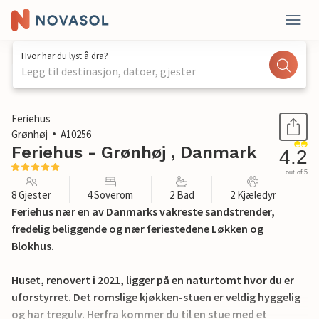
Hvor har du lyst å dra?
Legg til destinasjon, datoer, gjester
1 / 33
Feriehus
Grønhøj
A10256
Feriehus - Grønhøj , Danmark
4.2
out of 5
8 Gjester
4 Soverom
2 Bad
2 Kjæledyr
Feriehus nær en av Danmarks vakreste sandstrender,
fredelig beliggende og nær feriestedene Løkken og
Blokhus.
Huset, renovert i 2021, ligger på en naturtomt hvor du er
uforstyrret. Det romslige kjøkken-stuen er veldig hyggelig
og har tregulv. Herfra kommer du til en stue med et