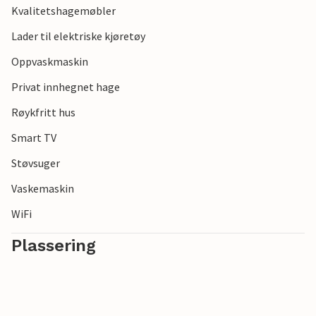
Kvalitetshagemøbler
Gled deg til en avslappende ferie på den danske rivieraen!
Lader til elektriske kjøretøy
Oppvaskmaskin
Privat innhegnet hage
Røykfritt hus
Smart TV
Støvsuger
Vaskemaskin
WiFi
Plassering