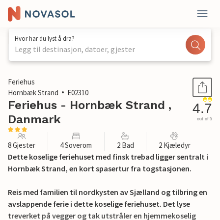
Hvor har du lyst å dra?
Legg til destinasjon, datoer, gjester
1 / 18
Feriehus
Hornbæk Strand
E02310
Feriehus - Hornbæk Strand ,
4.7
Danmark
out of 5
8 Gjester
4 Soverom
2 Bad
2 Kjæledyr
Dette koselige feriehuset med finsk trebad ligger sentralt i
Hornbæk Strand, en kort spasertur fra togstasjonen.
Reis med familien til nordkysten av Sjælland og tilbring en
avslappende ferie i dette koselige feriehuset. Det lyse
treverket på vegger og tak utstråler en hjemmekoselig