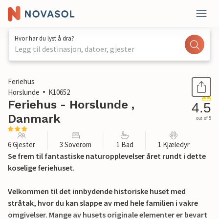
Hvor har du lyst å dra?
Legg til destinasjon, datoer, gjester
1 / 16
Feriehus
Horslunde
K10652
Feriehus - Horslunde ,
4.5
Danmark
out of 5
6 Gjester
3 Soverom
1 Bad
1 Kjæledyr
Se frem til fantastiske naturopplevelser året rundt i dette
koselige feriehuset.
Velkommen til det innbydende historiske huset med
stråtak, hvor du kan slappe av med hele familien i vakre
omgivelser. Mange av husets originale elementer er bevart