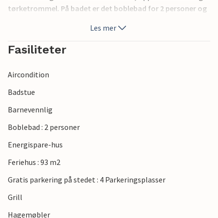
tørketrommel. På badet er det boblebad for 2 personer og
badstue. 9 m² av den 31 m² store terrassen er overbygd. Et
Les mer
godt valg for en familie eller et par som trenger mye plass.
Fasiliteter
Aircondition
Badstue
Barnevennlig
Boblebad : 2 personer
Energispare-hus
Feriehus : 93 m2
Gratis parkering på stedet : 4 Parkeringsplasser
Grill
Hagemøbler