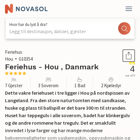
Hvor har du lyst å dra?
Legg til destinasjon, datoer, gjester
1 / 29
Feriehus
Hou
G10354
Feriehus - Hou , Danmark
4
out of 5
7 Gjester
3 Soverom
1 Bad
2 Kjæledyr
Dette vakre feriehuset i tre ligger i Hou på nordspissen av
Langeland. Fra den store naturtomten med sandkasse,
huske og plass til ballspill er det bare 300 m til stranden.
Huset har teppegulv i alle soverom, badet har klinkergulv
og de andre rommene har tregulv. Det er smakfullt
innredet i lyse farger og har mange moderne
bekvemmeligheter som vaskemaskin, oppvaskmaskin og