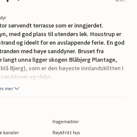
out of 5
edyr
tor sørvendt terrasse som er inngjerdet.
n, med god plass til utendørs lek. Houstrup er
trand og ideelt for en avslappende ferie. En god
stranden med høye sanddyner. Bruset fra
ke langt unna ligger skogen Blåbjerg Plantage,
blå Bjerg), som er den høyeste innlandsklitten i
, sanddyner og rådyr.
es mer
Hagemøbler
e kanaler
Røykfritt hus