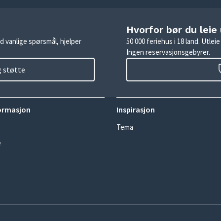
Hvorfor bør du leie
d vanlige spørsmål, hjelper
50 000 feriehus i 18 land. Utle
Ingen reservasjonsgebyrer.
g støtte
ormasjon
Inspirasjon
Tema
e