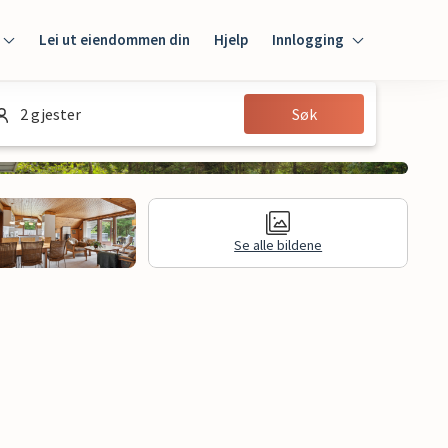
Lei ut eiendommen din
Hjelp
Innlogging
Innlogging
2 gjester
Søk
Gjest
Huseier
Se alle bildene