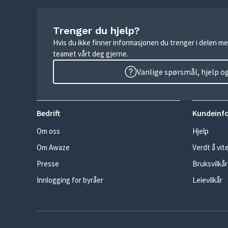
Trenger du hjelp?
Hvis du ikke finner informasjonen du trenger i delen me
teamet vårt deg gjerne.
Vanlige spørsmål, hjelp o
Bedrift
Kundeinf
Om oss
Hjelp
Om Awaze
Verdt å vit
Presse
Bruksvilkår
Innlogging for byråer
Leievilkår