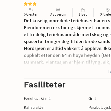
6 Gjester
3 Soverom
1 Bad
0 Kjæl
Det koselig innredede feriehuset har en s
Eiendommen er stor og skjermet for innsy
et fredelig feriehusområde med skog og s
spasertur bringer deg til den brede sand
Nordsjøen er alltid vakkert å oppleve. Ik
oppkalt etter den 64 m høye høyden (Det 
Danmark. Plantasjen er hjem til lyng, eik
L
Fasiliteter
Feriehus : 75 m2
Grill
Kaffetrakter
Parabol, tysk