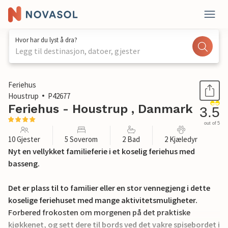
Hvor har du lyst å dra?
Legg til destinasjon, datoer, gjester
1 / 18
Feriehus
Houstrup
P42677
Feriehus - Houstrup , Danmark
3.5
out of 5
10 Gjester
5 Soverom
2 Bad
2 Kjæledyr
Nyt en vellykket familieferie i et koselig feriehus med
basseng.
Det er plass til to familier eller en stor vennegjeng i dette
koselige feriehuset med mange aktivitetsmuligheter.
Forbered frokosten om morgenen på det praktiske
kjøkkenet, og sett dere til bords ved det vakre spisebordet i