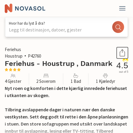
Hvor har du lyst å dra?
Legg til destinasjon, datoer, gjester
1 / 22
Feriehus
Houstrup
P42760
Feriehus - Houstrup , Danmark
4.5
out of 5
4 Gjester
2 Soverom
1 Bad
1 Kjæledyr
Nyt roen og komforten i dette kjærlig innredede feriehuset
i utkanten av skogen.
Tilbring avslappende dager i naturen nær den danske
vestkysten. Sett deg godt til rette i den åpne planløsningen
i stuen. Den store sofagruppen med utsikt over landskapet
innbyr til avslapning, lesing eller TV-titting. Tilbered