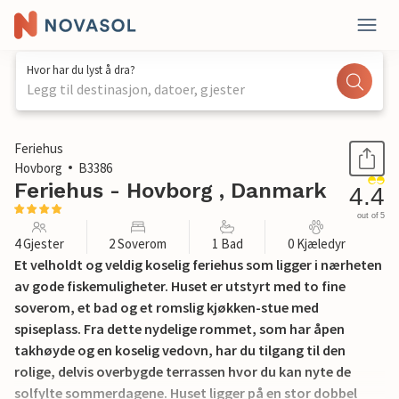
Hvor har du lyst å dra?
Legg til destinasjon, datoer, gjester
1 / 16
Feriehus
Hovborg
B3386
Feriehus - Hovborg , Danmark
4.4
out of 5
4 Gjester
2 Soverom
1 Bad
0 Kjæledyr
Et velholdt og veldig koselig feriehus som ligger i nærheten
av gode fiskemuligheter. Huset er utstyrt med to fine
soverom, et bad og et romslig kjøkken-stue med
spiseplass. Fra dette nydelige rommet, som har åpen
takhøyde og en koselig vedovn, har du tilgang til den
rolige, delvis overbygde terrassen hvor du kan nyte de
solfylte sommerdagene. Huset ligger på en stor dobbel