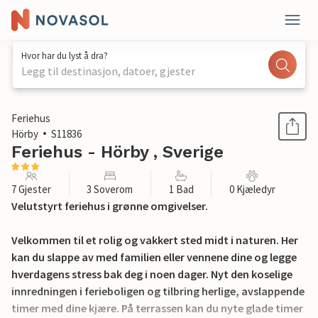
Hvor har du lyst å dra?
Legg til destinasjon, datoer, gjester
1 / 14
Feriehus
Hörby
S11836
Feriehus - Hörby , Sverige
7 Gjester
3 Soverom
1 Bad
0 Kjæledyr
Velutstyrt feriehus i grønne omgivelser.
Velkommen til et rolig og vakkert sted midt i naturen. Her
kan du slappe av med familien eller vennene dine og legge
hverdagens stress bak deg i noen dager. Nyt den koselige
innredningen i ferieboligen og tilbring herlige, avslappende
timer med dine kjære. På terrassen kan du nyte glade timer