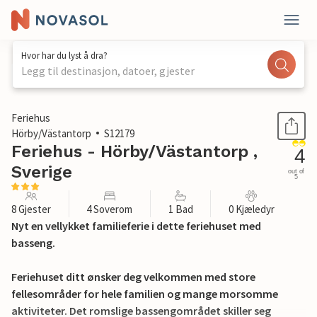
Hvor har du lyst å dra?
Legg til destinasjon, datoer, gjester
1 / 29
Feriehus
Hörby/Västantorp
S12179
Feriehus - Hörby/Västantorp ,
4
Sverige
out of
5
8 Gjester
4 Soverom
1 Bad
0 Kjæledyr
Nyt en vellykket familieferie i dette feriehuset med
basseng.
Feriehuset ditt ønsker deg velkommen med store
fellesområder for hele familien og mange morsomme
aktiviteter. Det romslige bassengområdet skiller seg