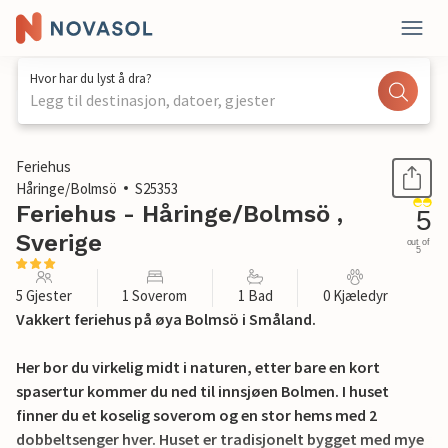
Hvor har du lyst å dra?
Legg til destinasjon, datoer, gjester
1 / 14
Feriehus
Håringe/Bolmsö
S25353
Feriehus - Håringe/Bolmsö ,
5
Sverige
out of
5
5 Gjester
1 Soverom
1 Bad
0 Kjæledyr
Vakkert feriehus på øya Bolmsö i Småland.
Her bor du virkelig midt i naturen, etter bare en kort
spasertur kommer du ned til innsjøen Bolmen. I huset
finner du et koselig soverom og en stor hems med 2
dobbeltsenger hver. Huset er tradisjonelt bygget med mye