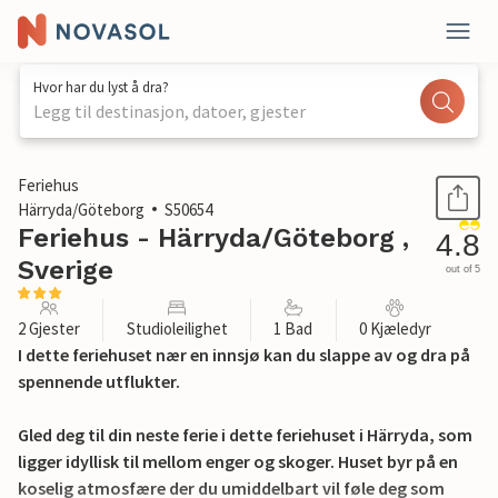
Hvor har du lyst å dra?
Legg til destinasjon, datoer, gjester
1 / 18
Feriehus
Härryda/Göteborg
S50654
Feriehus - Härryda/Göteborg ,
4.8
Sverige
out of 5
2 Gjester
Studioleilighet
1 Bad
0 Kjæledyr
I dette feriehuset nær en innsjø kan du slappe av og dra på
spennende utflukter.
Gled deg til din neste ferie i dette feriehuset i Härryda, som
ligger idyllisk til mellom enger og skoger. Huset byr på en
koselig atmosfære der du umiddelbart vil føle deg som