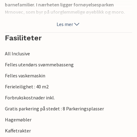
barnefamilier. I nærheten ligger fornøyelsesparken
Mrnovec, som byr på uforglemmelige øyeblikk og moro.
For naturelskere anbefaler vi et besøk til naturparken
Les mer
Vransko-sjøen og nasjonalparkene Krka og Kornati.
Biograd ligger mellom byene Zadar og Ibenik, som er kjent
Fasiliteter
for sine kulturelle og historiske severdigheter.
All Inclusive
Felles utendørs svømmebasseng
Felles vaskemaskin
Ferieleilighet : 40 m2
Forbrukskostnader inkl.
Gratis parkering på stedet : 8 Parkeringsplasser
Hagemøbler
Kaffetrakter