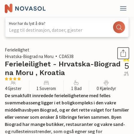
Hvor har du lyst å dra?
Legg til destinasjon, datoer, gjester
1 / 24
Ferieleilighet
Hrvatska-Biograd na Moru
CDA538
Ferieleilighet - Hrvatska-Biograd
5
na Moru , Kroatia
out
of 5
4 Gjester
1 Soverom
1 Bad
0 Kjæledyr
De smakfullt innredede ferieleilighetene med felles
svømmebasseng ligger i et boligkompleks i den vakre
middelhavsbyen Biograd, og er det rette valget for familier
eller venner som ønsker å tilbringe ferien sammen. Byen
Biograd har mange butikker, restauranter og vakre sand-
og rullesteinsstrender, som også egner seg for