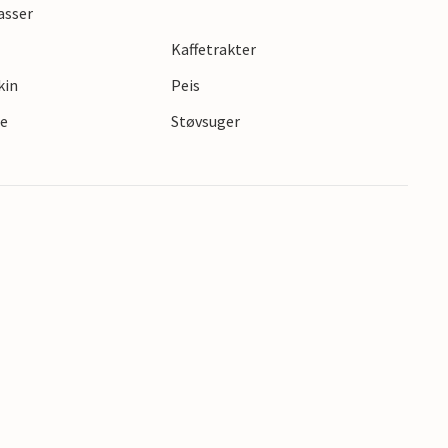
asser
Kaffetrakter
kin
Peis
te
Støvsuger