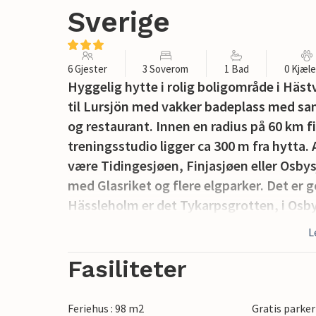
Sverige
6 Gjester
3 Soverom
1 Bad
0 Kjæl
Hyggelig hytte i rolig boligområde i Hästve
til Lursjön med vakker badeplass med sa
og restaurant. Innen en radius på 60 km fi
treningsstudio ligger ca 300 m fra hytta.
være Tidingesjøen, Finjasjøen eller Osby
med Glasriket og flere elgparker. Det er 
Hässleholm er det Tykarpsgrotten, i Os
Outlet. Et feriehus med mange vakre utfl
L
skogene rundt Hästveda er det mange ville
og bær og fantastisk natur.
Fasiliteter
Feriehus : 98 m2
Gratis parker