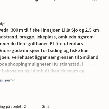
out of 5
edyr
da. 300 m til fiske i innsjøen Lilla Sjö og 2,5 km
ndstrand, brygge, lekeplass, omkledningsrom
nner du flere golfbaner. Et fint utendørs
 Andre gode innsjøer for bading og fiske kan
sjøen. Feriehuset ligger nær grensen til Småland
gode shoppingmuligheter i Kristianstad, i
by Lekoseum og i Älmhult Ikea Museum og
uktsmuligheter i både Skåne og Småland. I
es mer
 dyr, inkludert elg, hjort og rådyr, samt sopp
ing på stedet : 2
Grill