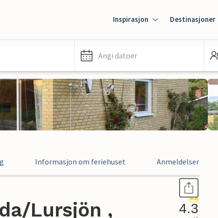
Inspirasjon
Destinasjoner
Angi datoer
ng
Informasjon om feriehuset
Anmeldelser
da/Lursjön ,
4.3