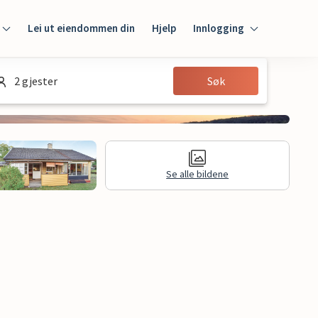
Lei ut eiendommen din
Hjelp
Innlogging
Innlogging
2 gjester
Søk
Gjest
Huseier
Se alle bildene