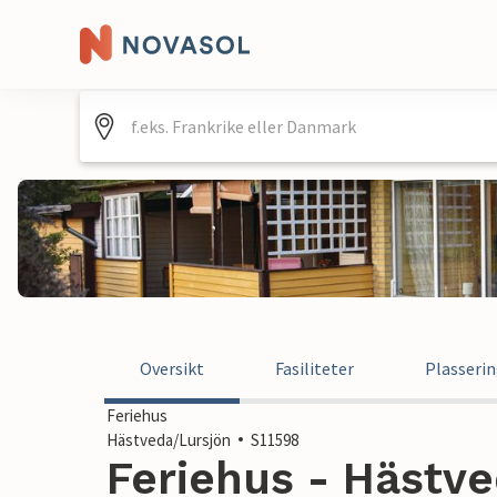
Oversikt
Fasiliteter
Plasseri
Feriehus
Hästveda/Lursjön
S11598
Feriehus - Hästve