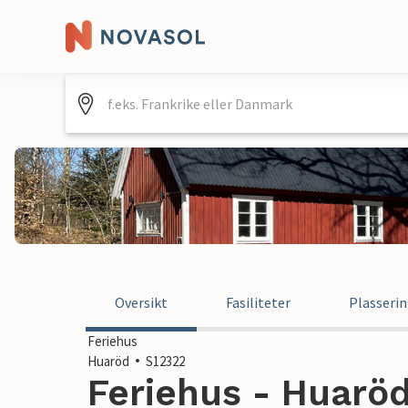
Oversikt
Fasiliteter
Plasseri
Feriehus
Huaröd
S12322
Feriehus - Huaröd