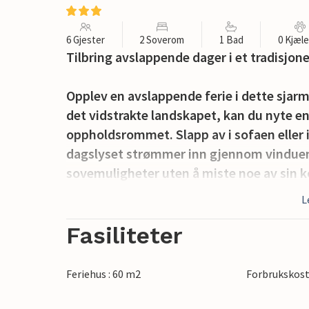
6 Gjester
2 Soverom
1 Bad
0 Kjæl
Tilbring avslappende dager i et tradisjone
Opplev en avslappende ferie i dette sjar
det vidstrakte landskapet, kan du nyte en
oppholdsrommet. Slapp av i sofaen eller 
dagslyset strømmer inn gjennom vinduen
sovemuligheter uten å miste noe av sin
romslige spisekjøkkenet, og innta måltide
L
Bruk treterrassen utenfor når dere oppho
Fasiliteter
kopp kaffe, eller avslutt kvelden med en g
romslig, ideell for barn å leke eller for a
Feriehus : 60 m2
Forbrukskost
Oppdag de vakre omgivelsene i Huaröd. Det