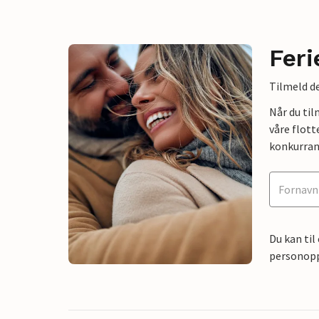
Feri
Tilmeld de
Når du ti
våre flott
konkurran
Du kan til
personoppl