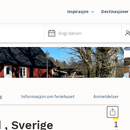
Inspirasjon
Destinasjoner
Angi datoer
ng
Informasjon om feriehuset
Anmeldelser
 , Sverige
1