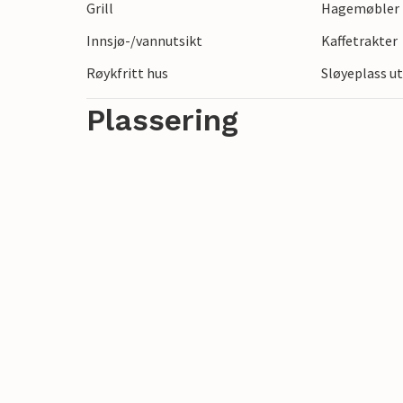
Grill
Hagemøbler
gode fiskemuligheter. Utforsk det varier
Innsjø-/vannutsikt
Kaffetrakter
åkre, kyststrekninger og sjarmerende lan
regionen, og opplev roen og den uberørte
Røykfritt hus
Sløyeplass u
Plassering