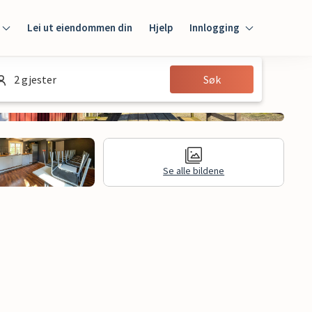
Lei ut eiendommen din
Hjelp
Innlogging
Innlogging
2 gjester
Søk
Gjest
Huseier
Se alle bildene