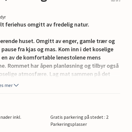
out of 5
edyr
lt feriehus omgitt av fredelig natur.
merende huset. Omgitt av enger, gamle trær og
 pause fra kjas og mas. Kom inn i det koselige
i en av de komfortable lenestolene mens
e. Rommet har åpen planløsning og tilbyr også
 koselige atmosfære. Lag mat sammen på det
ne ved det store bordet der alle kan få plass.
es mer
lder dere utendørs. Sitt i morgensolen med en
rillfest i det fri. Eiendommen er åpen og
vslappende timer på landet.
nader inkl.
Gratis parkering på stedet : 2
Parkeringsplasser
 er ikke langt til en offentlig badeplass og