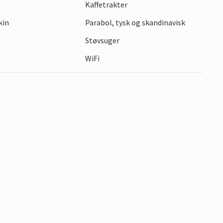
Kaffetrakter
ede friluftsmuseum. Padle kano på Storå, eller
kin
Parabol, tysk og skandinavisk
en.
Støvsuger
WiFi