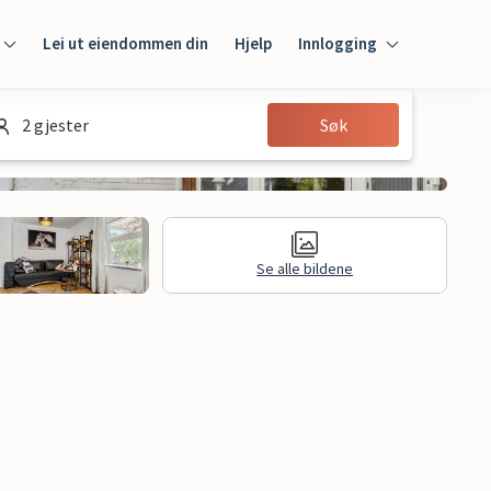
Lei ut eiendommen din
Hjelp
Innlogging
Innlogging
2 gjester
Søk
Gjest
Huseier
Se alle bildene