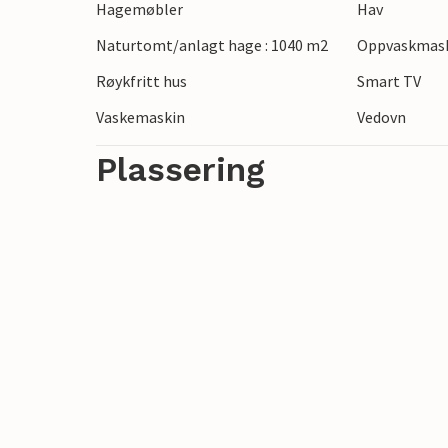
Hagemøbler
Hav
og Museet for religiøs kunst eller Hjerl H
Naturtomt/anlagt hage : 1040 m2
Oppvaskmas
utforsk fuglereservatet ved Nissumfjord
Røykfritt hus
Smart TV
Vaskemaskin
Vedovn
Plassering