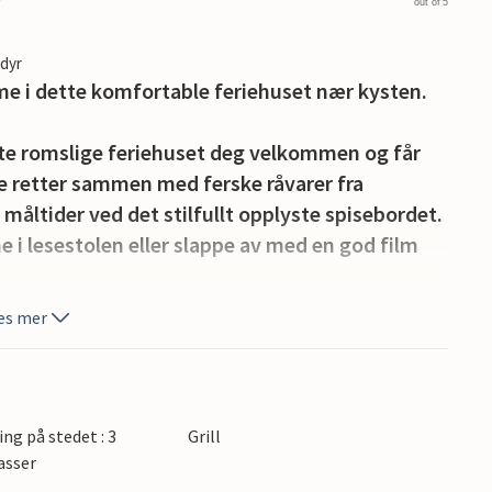
out of 5
edyr
me i dette komfortable feriehuset nær kysten.
ette romslige feriehuset deg velkommen og får
ge retter sammen med ferske råvarer fra
måltider ved det stilfullt opplyste spisebordet.
e i lesestolen eller slappe av med en god film
es mer
ge muligheter for uteservering. La barna løpe
r stimulerende samtaler i de komfortable
gsfull grillkveld.
ing på stedet : 3
Grill
nasjonalpark, eller pust inn den beroligende
asser
randen. Besøk Lemvig med havnen, små butikker