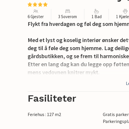
6 Gjester
3 Soverom
1 Bad
1 Kjæl
Flykt fra hverdagen og føl deg som hjem
Med et lyst og koselig interiør ønsker d
deg til å føle deg som hjemme. Lag deili
gårdsbutikken, og se frem til harmoniske 
Etter en lang dag kan du legge opp føtten
mens vedovnen knitrer mykt.
L
Den skyggefulle terrassen byr på hyggeli
rundt på den romslige plenen mens du ha
Fasiliteter
salongmøblene eller forbereder en stemnin
Feriehus : 127 m2
Gratis parker
Sykle gjennom sanddynelandskapet i Thy 
Parkeringspl
sjøluften på en lang spasertur langs st