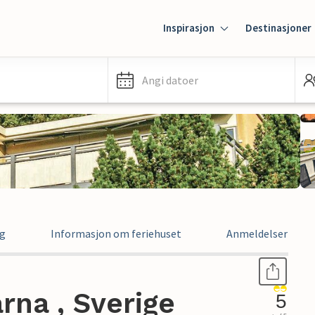
Inspirasjon
Destinasjoner
Angi datoer
ng
Informasjon om feriehuset
Anmeldelser
rna , Sverige
5