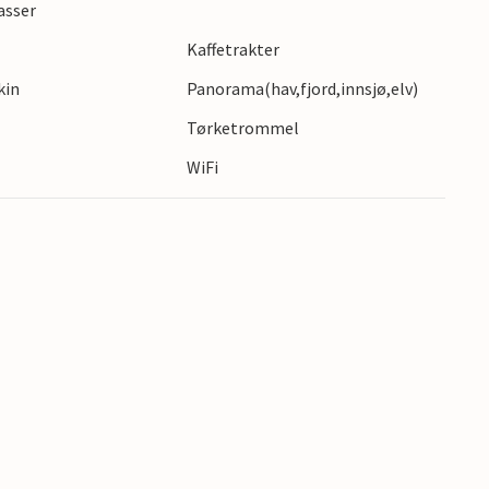
asser
Kaffetrakter
kin
Panorama(hav,fjord,innsjø,elv)
Tørketrommel
WiFi