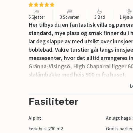
6 Gjester
3 Soverom
3 Bad
1 Kjæl
Her tilbys du en fantastisk villa og pan
standard, mye plass og smak finner du i 
lar deg slappe av med utsikt over innsjø
boblebad. Vakre turstier går langs innsj
messesenter, hvor det alltid arrangeres in
Gränna-Visingsö, High Chaparral ligger 
slalåmbakke med heis 900 m fra huset.
L
Fasiliteter
Alpint
Anlagt hage 
Feriehus : 230 m2
Gratis parker