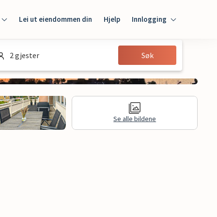
Lei ut eiendommen din
Hjelp
Innlogging
Innlogging
2 gjester
Søk
Gjest
Huseier
Se alle bildene