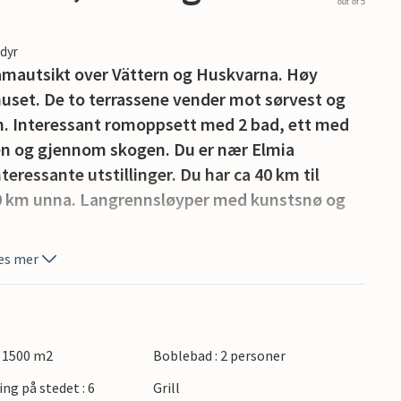
out of 5
edyr
oramautsikt over Vättern og Huskvarna. Høy
huset. De to terrassene vender mot sørvest og
en. Interessant romoppsett med 2 bad, ett med
øen og gjennom skogen. Du er nær Elmia
teressante utstillinger. Du har ca 40 km til
60 km unna. Langrennsløyper med kunstsnø og
es mer
: 1500 m2
Boblebad : 2 personer
ing på stedet : 6
Grill