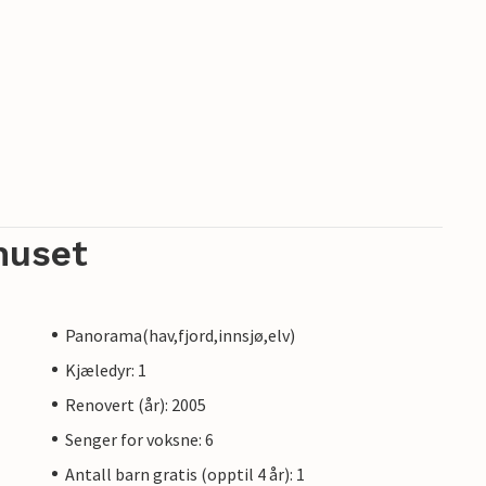
huset
Panorama(hav,fjord,innsjø,elv)
Kjæledyr: 1
Renovert (år): 2005
Senger for voksne: 6
Antall barn gratis (opptil 4 år): 1