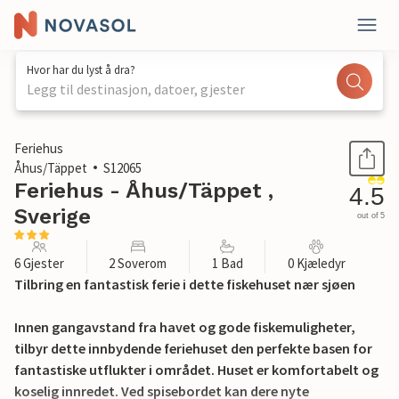
Hvor har du lyst å dra?
Legg til destinasjon, datoer, gjester
1 / 17
Feriehus
Åhus/Täppet
S12065
Feriehus - Åhus/Täppet ,
4.5
Sverige
out of 5
6 Gjester
2 Soverom
1 Bad
0 Kjæledyr
Tilbring en fantastisk ferie i dette fiskehuset nær sjøen
Innen gangavstand fra havet og gode fiskemuligheter,
tilbyr dette innbydende feriehuset den perfekte basen for
fantastiske utflukter i området. Huset er komfortabelt og
koselig innredet. Ved spisebordet kan dere nyte