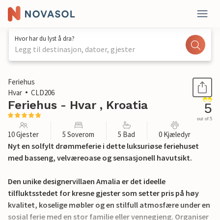
Hvor har du lyst å dra?
Legg til destinasjon, datoer, gjester
1 / 41
Feriehus
Hvar
CLD206
Feriehus - Hvar , Kroatia
5
out of 5
10 Gjester
5 Soverom
5 Bad
0 Kjæledyr
Nyt en solfylt drømmeferie i dette luksuriøse feriehuset
med basseng, velværeoase og sensasjonell havutsikt.
Den unike designervillaen Amalia er det ideelle
tilfluktsstedet for kresne gjester som setter pris på høy
kvalitet, koselige møbler og en stilfull atmosfære under en
sosial ferie med en stor familie eller vennegjeng. Organiser