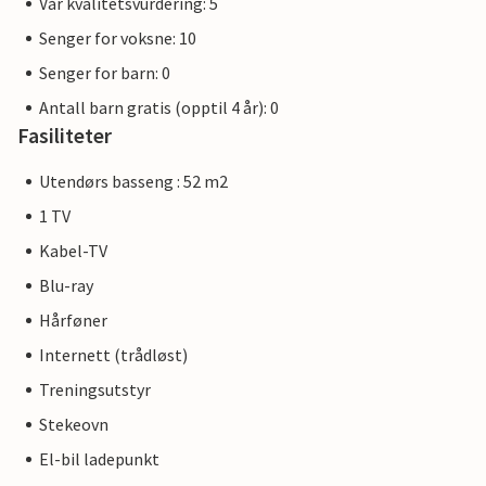
Vår kvalitetsvurdering: 5
Senger for voksne: 10
Senger for barn: 0
Antall barn gratis (opptil 4 år): 0
Fasiliteter
Utendørs basseng : 52 m2
1 TV
Kabel-TV
Blu-ray
Hårføner
Internett (trådløst)
Treningsutstyr
Stekeovn
El-bil ladepunkt