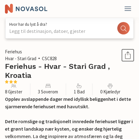
Hvor har du lyst å dra?
Legg til destinasjon, datoer, gjester
1 / 24
Feriehus
Hvar - Stari Grad
CSC828
Feriehus - Hvar - Stari Grad ,
Kroatia
8 Gjester
3 Soverom
1 Bad
0 Kjæledyr
Opplev avslappende dager med idyllisk beliggenhet i dette
sjarmerende feriehuset med havutsikt.
Dette romslige og tradisjonelt innredede feriehuset ligger i
et grønt landskap nær kysten, og ønsker deg hjertelig
velkommen. La deg inspirere av atmosfæren og la deg