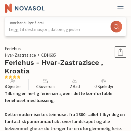
Hvor har du lyst å dra?
Legg til destinasjon, datoer, gjester
1 / 30
Feriehus
Hvar-Zastrazisce
CDH605
Feriehus - Hvar-Zastrazisce ,
Kroatia
8 Gjester
3 Soverom
2 Bad
0 Kjæledyr
Tilbring en herlig ferie nær sjøen i dette komfortable
feriehuset med basseng.
Dette moderniserte steinhuset fra 1800-tallet tilbyr deg en
fantastisk panoramautsikt over landskapet og alle
bekvemmeligheter du trenger for en uforglemmelig ferie.