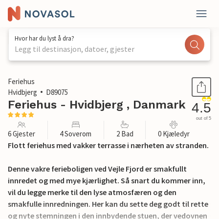
Hvor har du lyst å dra?
Legg til destinasjon, datoer, gjester
1 / 23
Feriehus
Hvidbjerg
D89075
Feriehus - Hvidbjerg , Danmark
4.5
out of 5
6 Gjester
4 Soverom
2 Bad
0 Kjæledyr
Flott feriehus med vakker terrasse i nærheten av stranden.
Denne vakre ferieboligen ved Vejle Fjord er smakfullt
innredet og med mye kjærlighet. Så snart du kommer inn,
vil du legge merke til den lyse atmosfæren og den
smakfulle innredningen. Her kan du sette deg godt til rette
og nyte stemningen i den innbydende stuen, der vedovnen