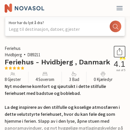
Hvor har du lyst å dra?
Legg til destinasjon, datoer, gjester
1 / 28
Feriehus
Hvidbjerg
D89211
Feriehus - Hvidbjerg , Danmark
4.1
out of 5
8 Gjester
4 Soverom
3 Bad
0 Kjæledyr
Nyt moderne komfort og sjøutsikt i dette stilfulle
feriehuset med badstue og boblebad.
La deg inspirere av den stilfulle og koselige atmosfæren i
dette velutstyrte feriehuset, hvor du kan føle deg som
hjemme i ferien. Slapp av i den lyse, åpne stuen med
panoramavinduer, og nyt hyggelige matlagingskvelder på