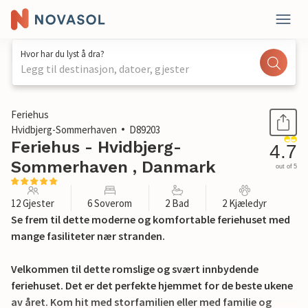
Hvor har du lyst å dra?
Legg til destinasjon, datoer, gjester
1 / 29
Feriehus
Hvidbjerg-Sommerhaven
D89203
Feriehus - Hvidbjerg-
4.7
Sommerhaven , Danmark
out of 5
12 Gjester
6 Soverom
2 Bad
2 Kjæledyr
Se frem til dette moderne og komfortable feriehuset med
mange fasiliteter nær stranden.
Velkommen til dette romslige og svært innbydende
feriehuset. Det er det perfekte hjemmet for de beste ukene
av året. Kom hit med storfamilien eller med familie og