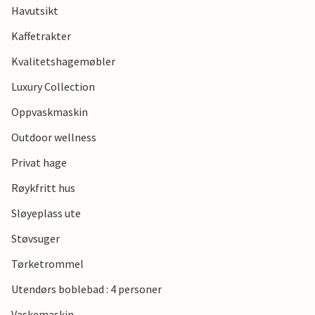
Havutsikt
av Vejle Fjord.
Kaffetrakter
Kvalitetshagemøbler
Luxury Collection
Oppvaskmaskin
Outdoor wellness
Privat hage
Røykfritt hus
Sløyeplass ute
Støvsuger
Tørketrommel
Utendørs boblebad : 4 personer
Vaskemaskin