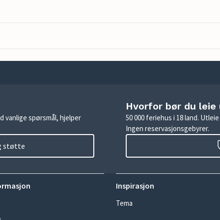
Hvorfor bør du leie
d vanlige spørsmål, hjelper
50 000 feriehus i 18 land. Utle
Ingen reservasjonsgebyrer.
g støtte
ormasjon
Inspirasjon
Tema
e