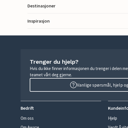
Destinasjoner
Inspirasjon
Trenger du hjelp?
Hvis du ikke finner informasjonen du trenger i delen me
teamet vårt deg gjerne.
Vanlige spørsmål, hjelp o
Bedrift
Kundeinf
Om oss
Hjelp
Om Awaze
Verdt å vit