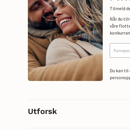
Tilmeld de
Når du ti
våre flott
konkurran
Du kan til
personoppl
Utforsk