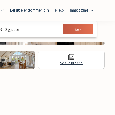
Lei ut eiendommen din
Hjelp
Innlogging
Innlogging
2 gjester
Søk
Gjest
Huseier
Se alle bildene