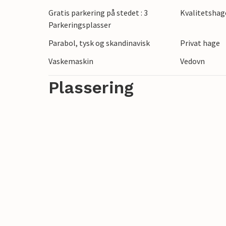
Trelde Næs og den andre enden av Vejle 
Gratis parkering på stedet : 3
Kvalitetsha
nasjonale sykkelruten nr. 5, den såkalte 
Parkeringsplasser
Parabol, tysk og skandinavisk
Privat hage
Vaskemaskin
Vedovn
Plassering