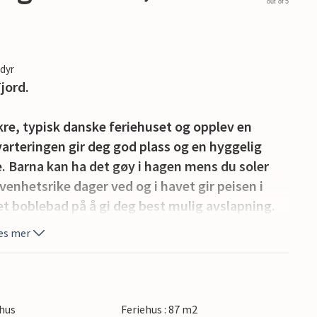
out of 5
edyr
jord.
kre, typisk danske feriehuset og opplev en
kvarteringen gir deg god plass og en hyggelig
. Barna kan ha det gøy i hagen mens du soler
venhetsrike dager ved og i havet gir peisen i
et boblebad på å gi deg best mulig avslapning.
es mer
dyne ligger vakkert til mellom Vejle og
 på den barnevennlige stranden. Mellom Vejle og
re strendene Mørkholt, Hvidbjerg og Høll.
 få en fantastisk utsikt over det skogkledde
hus
Feriehus : 87 m2