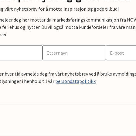
g vårt nyhetsbrev for å motta inspirasjon og gode tilbud!
lmelder deg her mottar du markedsføringskommunikasjon fra NOVAS
e feriehus og hytter. Du vil også motta kundefordeler fra våre mang
ser.
 enhver tid avmelde deg fra vårt nyhetsbrev ved å bruke avmeldings
ysninger i henhold til vår
persondatapolitikk
.