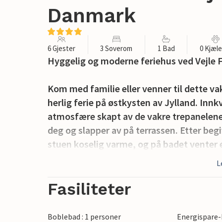
Danmark
6 Gjester
3 Soverom
1 Bad
0 Kjæl
Hyggelig og moderne feriehus ved Vejle F
Kom med familie eller venner til dette va
herlig ferie på østkysten av Jylland. Inn
atmosfære skapt av de vakre trepanelene
deg og slapper av på terrassen. Etter begi
stuen koselig varme, og på badet venter 
L
Hvidbjerg Strand med sin store hvite sand
Fredericia. Nyt utsikten over Vejle Fjord
Fasiliteter
Fredericia kan du også besøke de populæ
Klatre opp til toppen av Hvidbjerg Klit og
Boblebad : 1 personer
Energispare-