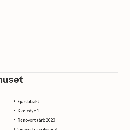
huset
Fjordutsikt
Kjæledyr: 1
Renovert (år): 2023
Senger for voksne: 4