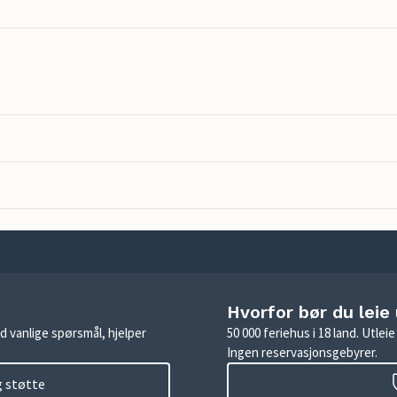
Hvorfor bør du leie
d vanlige spørsmål, hjelper
50 000 feriehus i 18 land. Utle
Ingen reservasjonsgebyrer.
g støtte