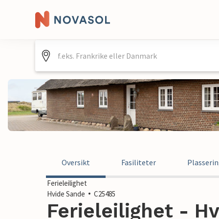
Oversikt
Fasiliteter
Plasseri
Ferieleilighet
Hvide Sande
C25485
Ferieleilighet - H