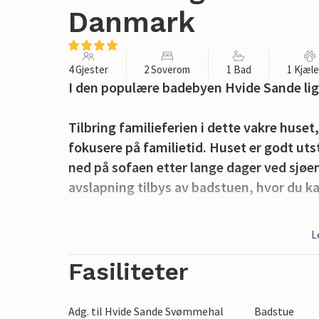
Danmark
4 Gjester
2 Soverom
1 Bad
1 Kjæl
I den populære badebyen Hvide Sande li
Tilbring familieferien i dette vakre huset
fokusere på familietid. Huset er godt utst
ned på sofaen etter lange dager ved sjøe
avslapning tilbys av badstuen, hvor du ka
Du kan også nyte et kortspill eller ferie
L
blikket vandre over hustakene i landsbyen
fotball eller badminton og ha det gøy på 
Fasiliteter
Husets beliggenhet, på odden mellom No
Adg. til Hvide Sande Svømmehal
Badstue