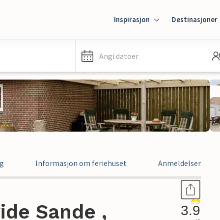
Inspirasjon
Destinasjoner
Angi datoer
ng
Informasjon om feriehuset
Anmeldelser
vide Sande ,
3.9