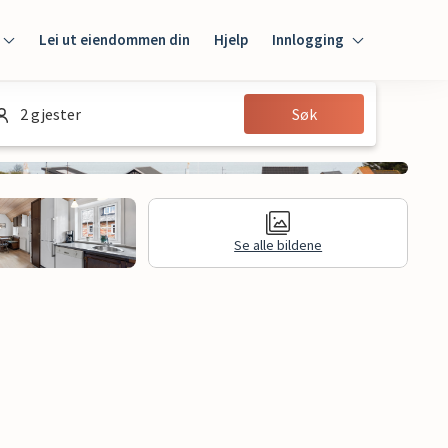
Lei ut eiendommen din
Hjelp
Innlogging
Innlogging
2 gjester
Søk
Gjest
Huseier
Se alle bildene