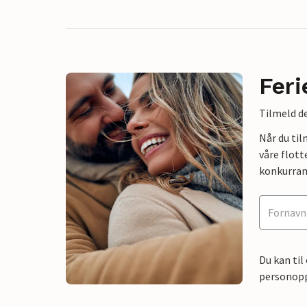
Feri
Tilmeld de
Når du ti
våre flott
konkurran
Du kan til
personoppl