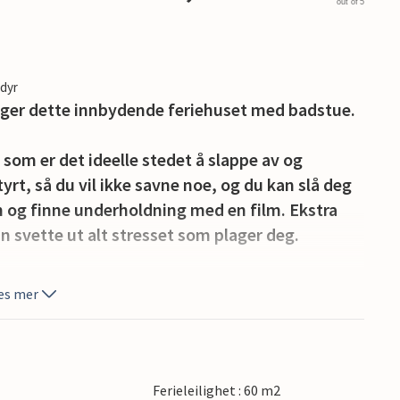
out of 5
edyr
gger dette innbydende feriehuset med badstue.
, som er det ideelle stedet å slappe av og
yrt, så du vil ikke savne noe, og du kan slå deg
n og finne underholdning med en film. Ekstra
n svette ut alt stresset som plager deg.
måltidene dine på den overbygde terrassen. La
es mer
 til vannet i Ringkøbing Fjord. Barna kan spille
den asfalterte gårdsplassen.
rdsjøen og fjorden, gir deg mange
Ferieleilighet : 60 m2