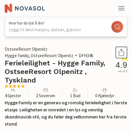
Hvor har du lyst å dra?
Legg til destinasjon, datoer, gjester
1 / 45
OstseeResort Olpenitz
Hygge Family, OstseeResort Olpenitz
DFH346
Ferieleilighet - Hygge Family,
4.9
OstseeResort Olpenitz ,
out of 5
Tyskland
4 Gjester
2 Soverom
1 Bad
0 Kjæledyr
Hygge Family er en generøs og romslig ferieleilighet i første
etasje. Leiligheten er innredet i en lys og vennlig
skandinavisk stil, og du føler deg velkommen her fra første
stund.