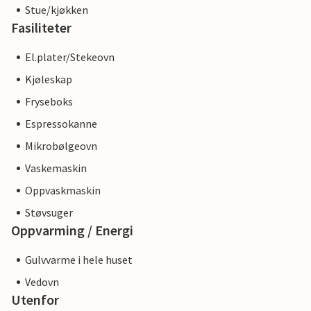
Stue/kjøkken
Fasiliteter
El.plater/Stekeovn
Kjøleskap
Fryseboks
Espressokanne
Mikrobølgeovn
Vaskemaskin
Oppvaskmaskin
Støvsuger
Oppvarming / Energi
Gulvvarme i hele huset
Vedovn
Utenfor