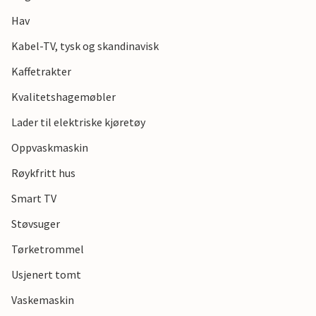
På slutten av dagen venter badstue og boblebad på deg for
Hav
en avslappende avslutning på dagen.
Kabel-TV, tysk og skandinavisk
Kaffetrakter
Kvalitetshagemøbler
Lader til elektriske kjøretøy
Oppvaskmaskin
Røykfritt hus
Smart TV
Støvsuger
Tørketrommel
Usjenert tomt
Vaskemaskin