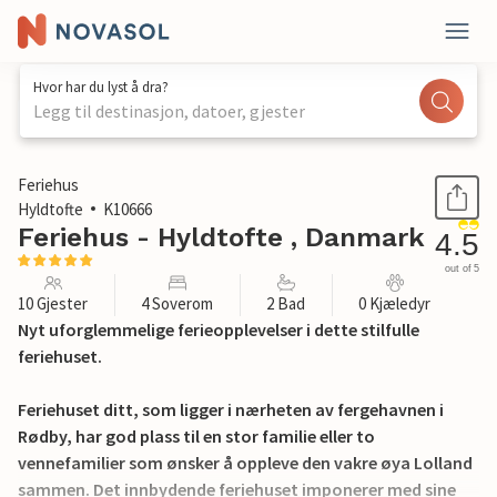
Hvor har du lyst å dra?
Legg til destinasjon, datoer, gjester
1 / 23
Feriehus
Hyldtofte
K10666
Feriehus - Hyldtofte , Danmark
4.5
out of 5
10 Gjester
4 Soverom
2 Bad
0 Kjæledyr
Nyt uforglemmelige ferieopplevelser i dette stilfulle
feriehuset.
Feriehuset ditt, som ligger i nærheten av fergehavnen i
Rødby, har god plass til en stor familie eller to
vennefamilier som ønsker å oppleve den vakre øya Lolland
sammen. Det innbydende feriehuset imponerer med sine