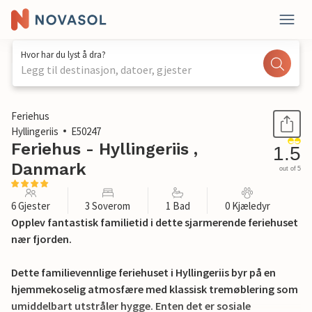
Hvor har du lyst å dra?
Legg til destinasjon, datoer, gjester
1 / 20
Feriehus
Hyllingeriis
E50247
Feriehus - Hyllingeriis ,
1.5
Danmark
out of 5
6 Gjester
3 Soverom
1 Bad
0 Kjæledyr
Opplev fantastisk familietid i dette sjarmerende feriehuset
nær fjorden.
Dette familievennlige feriehuset i Hyllingeriis byr på en
hjemmekoselig atmosfære med klassisk tremøblering som
umiddelbart utstråler hygge. Enten det er sosiale