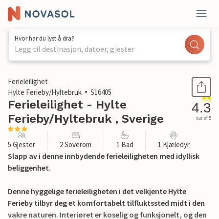
Hvor har du lyst å dra?
Legg til destinasjon, datoer, gjester
1 / 18
Ferieleilighet
Hylte Ferieby/Hyltebruk
S16405
Ferieleilighet - Hylte
4.3
Ferieby/Hyltebruk , Sverige
out of 5
5 Gjester
2 Soverom
1 Bad
1 Kjæledyr
Slapp av i denne innbydende ferieleiligheten med idyllisk
beliggenhet.
Denne hyggelige ferieleiligheten i det velkjente Hylte
Ferieby tilbyr deg et komfortabelt tilfluktssted midt i den
vakre naturen. Interiøret er koselig og funksjonelt, og den