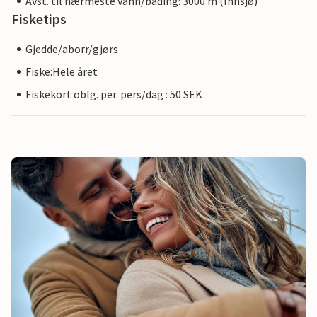
Avst. til nærmeste vann/bading: 3000 m (Innsjø)
Fisketips
Gjedde/aborr/gjørs
Fiske:Hele året
Fiskekort oblg. per. pers/dag : 50 SEK