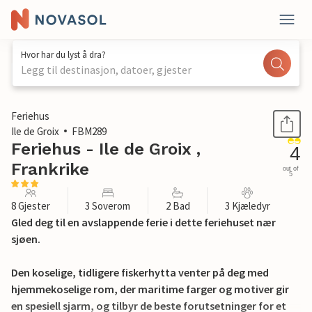
Hvor har du lyst å dra?
Legg til destinasjon, datoer, gjester
1 / 19
Feriehus
Ile de Groix
FBM289
Feriehus - Ile de Groix ,
4
Frankrike
out of
5
8 Gjester
3 Soverom
2 Bad
3 Kjæledyr
Gled deg til en avslappende ferie i dette feriehuset nær
sjøen.
Den koselige, tidligere fiskerhytta venter på deg med
hjemmekoselige rom, der maritime farger og motiver gir
en spesiell sjarm, og tilbyr de beste forutsetninger for et