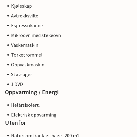
Kjøleskap
Avtrekksvifte
Espressokanne
Mikroovn med stekeovn
Vaskemaskin
Tørketrommel
Oppvaskmaskin
Støvsuger
1 DVD
Oppvarming / Energi
Helårsisolert.
Elektrisk oppvarming
Utenfor
Naturtomt/anlagt hage : 200 m2