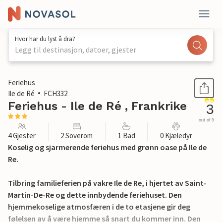
Hvor har du lyst å dra?
Legg til destinasjon, datoer, gjester
1 / 44
Feriehus
Ile de Ré
FCH332
Feriehus - Ile de Ré , Frankrike
3
out of 5
4 Gjester
2 Soverom
1 Bad
0 Kjæledyr
Koselig og sjarmerende feriehus med grønn oase på Ile de
Re.
Tilbring familieferien på vakre Ile de Re, i hjertet av Saint-
Martin-De-Re og dette innbydende feriehuset. Den
hjemmekoselige atmosfæren i de to etasjene gir deg
følelsen av å være hjemme så snart du kommer inn. Den