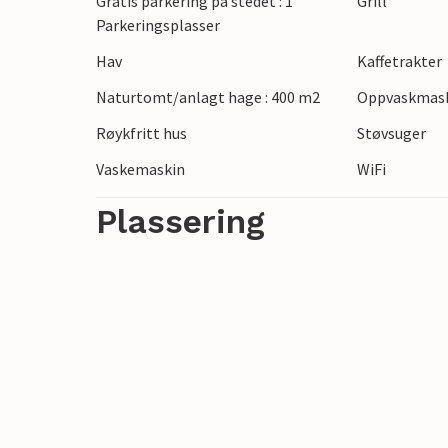
Gratis parkering på stedet : 1
Grill
Parkeringsplasser
Hav
Kaffetrakter
Naturtomt/anlagt hage : 400 m2
Oppvaskmas
Røykfritt hus
Støvsuger
Vaskemaskin
WiFi
Plassering