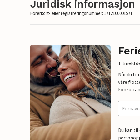
Juridisk informasjon
Førerkort- eller registreringsnummer: 1712100001571
Feri
Tilmeld de
Når du ti
våre flott
konkurran
Du kan til
personoppl