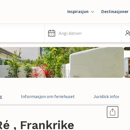
Inspirasjon
Destinasjoner
Angi datoer
ng
Informasjon om feriehuset
Juridisk informas
Ré , Frankrike