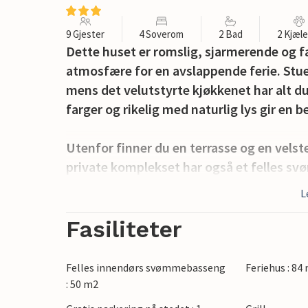
9 Gjester
4 Soverom
2 Bad
2 Kjæl
Dette huset er romslig, sjarmerende og fa
atmosfære for en avslappende ferie. Stue
mens det velutstyrte kjøkkenet har alt du
farger og rikelig med naturlig lys gir en
Utenfor finner du en terrasse og en velste
private komplekset har også et felles sv
som bordfotball. Stranden ligger bare en 
L
badeturer.
Fasiliteter
Ile de Re vil glede deg med sine vakre s
natur. Oppdag øya på sykkel, besøk saltp
Felles innendørs svømmebasseng
Feriehus : 84
fuglereservatene. La Rochelle er også ide
: 50 m2