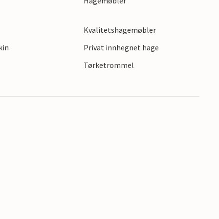
Hagemøbler
Kvalitetshagemøbler
kin
Privat innhegnet hage
Tørketrommel