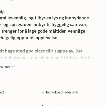
edyr
milievennlig, og tilbyr en lys og innbydende
- og spisestuen innbyr til hyggelig samvær,
 trenger for å lage gode måltider. Vennlige
 behagelig oppholdsopplevelse.
lt hage med god plass til å slappe av. Det
ømmebasseng, tennisbaner og fritidsfasiliteter
kort spasertur unna, og er ideell for spontane
es mer
trender, sjarmerende landsbyer og mangfoldige
annene, fyrtårnet Phare des Baleines eller
 m2
Forbrukskostnader inkl.
elt for en dagstur.