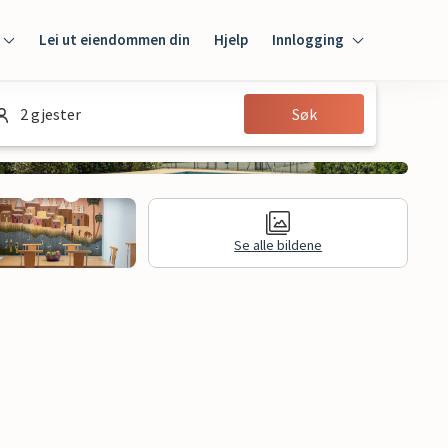
Lei ut eiendommen din
Hjelp
Innlogging
Innlogging
2 gjester
Søk
Gjest
Huseier
Se alle bildene
jon