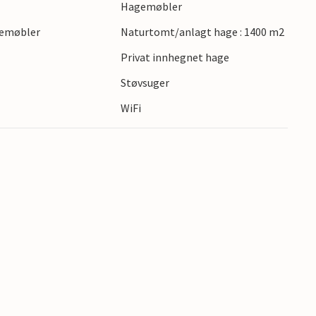
Hagemøbler
nnende aktiviteter.
gemøbler
Naturtomt/anlagt hage : 1400 m2
Privat innhegnet hage
Støvsuger
WiFi