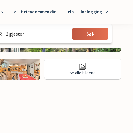
Lei ut eiendommen din
Hjelp
Innlogging
Innlogging
2 gjester
Søk
Gjest
Huseier
Se alle bildene
Juridisk informasjon