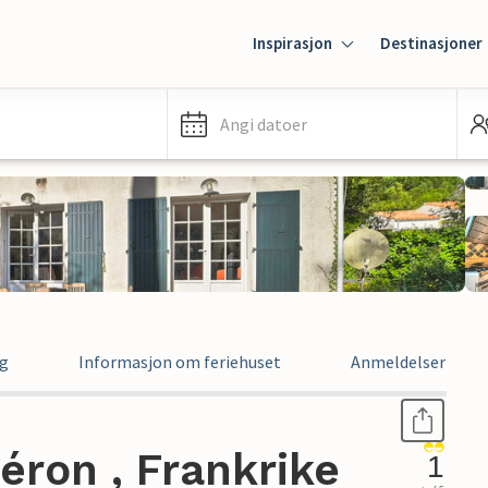
Inspirasjon
Destinasjoner
Angi datoer
ng
Informasjon om feriehuset
Anmeldelser
léron , Frankrike
1