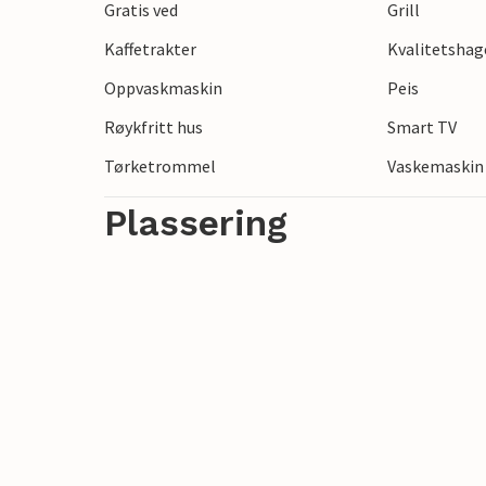
Gratis ved
Grill
kan Ile de Re eller byen Cognac by på spe
Kaffetrakter
Kvalitetsha
Oppvaskmaskin
Peis
Røykfritt hus
Smart TV
Tørketrommel
Vaskemaskin
Plassering