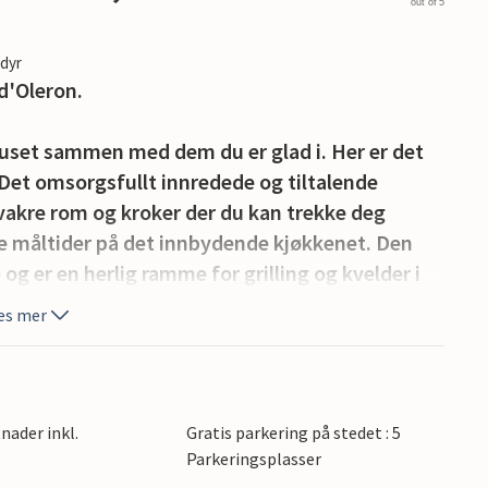
out of 5
edyr
 d'Oleron.
huset sammen med dem du er glad i. Her er det
. Det omsorgsfullt innredede og tiltalende
å vakre rom og kroker der du kan trekke deg
ige måltider på det innbydende kjøkkenet. Den
og er en herlig ramme for grilling og kvelder i
es mer
e sanden og ta en forfriskende dukkert i havet.
eller utforsk øya til fots. I sommermånedene
n, slik at du kan oppdage mange forskjellige
nader inkl.
Gratis parkering på stedet : 5
tseiling eller seiling. Det finnes flere flotte
Parkeringsplasser
ne La Rochelle og Royan. For lengre dagsturer