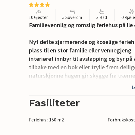
10 Gjester
5 Soverom
3 Bad
0 Kjæl
Familievennlig og romslig feriehus på Ile
Nyt dette sjarmerende og koselige ferie
plass til en stor familie eller vennegjeng
interiøret innbyr til avslapping og byr p
tilbake med en bok eller trylle frem deil
naturskjønne hagen gir skygge fra trærne 
det fri.
L
Gå en tur på stranden, sol deg på den myk
Fasiliteter
Sykle gjennom det pittoreske landskapet 
går det en gratis skyttelbuss langs kyste
Feriehus : 150 m2
Forbrukskost
strender og finne de beste stedene for bret
utfluktsmål i nærheten, for eksempel bye