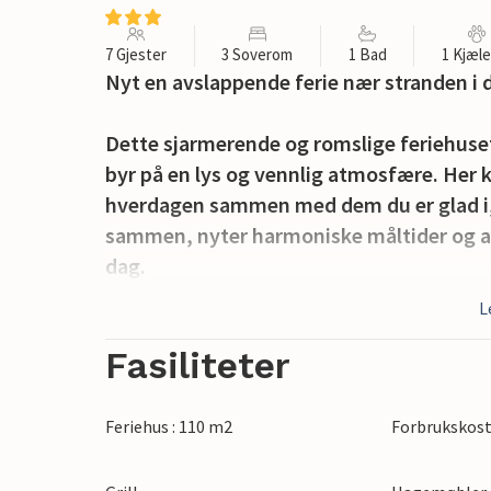
7 Gjester
3 Soverom
1 Bad
1 Kjæl
Nyt en avslappende ferie nær stranden i d
Dette sjarmerende og romslige feriehuset 
byr på en lys og vennlig atmosfære. Her k
hverdagen sammen med dem du er glad i, 
sammen, nyter harmoniske måltider og arr
dag.
L
Server frokosten på den store terrassen, p
den koselige hagen. Ta en spasertur til s
Fasiliteter
koselige grillkvelder med vin og levende l
Feriehus : 110 m2
Forbrukskost
Bruk shuttlebussen for å utforske øya om
gjennom gamlebyen i La Rochelle og smak