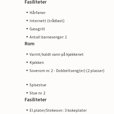
Fasiliteter
Hårføner
Internett (trådløst)
Gassgrill
Antall barnesenger: 1
Rom
Varmt/kaldt vann på kjøkkenet
Kjøkken
Soverom nr. 2 - Dobbeltseng(er) (2 plasser)
Spisestue
Stue nr. 2
Fasiliteter
El.plater/Stekeovn : 3 kokeplater