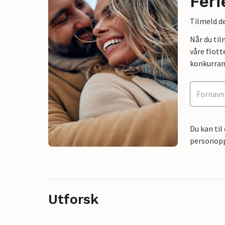
Feri
Tilmeld de
Når du ti
våre flott
konkurran
Du kan til
personoppl
Utforsk