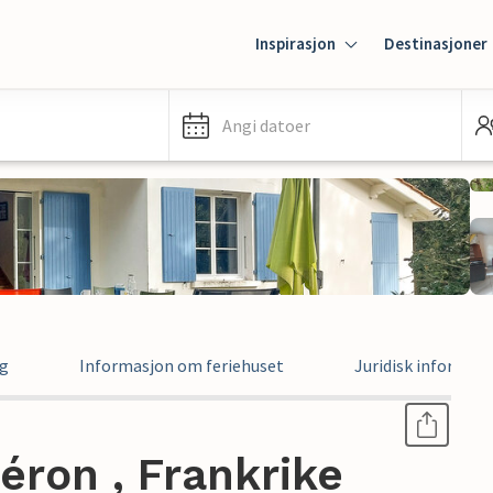
Inspirasjon
Destinasjoner
Angi datoer
ng
Informasjon om feriehuset
Juridisk informas
léron , Frankrike