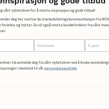
einspirasjon og gode tilbud
g vårt nyhetsbrev for å motta inspirasjon og gode tilbud!
lmelder deg her mottar du markedsføringskommunikasjon fra NOVAS
e feriehus og hytter. Du vil også motta kundefordeler fra våre mang
ser.
 enhver tid avmelde deg fra vårt nyhetsbrev ved å bruke avmeldings
ysninger i henhold til vår
persondatapolitikk
.