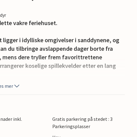
edyr
ette vakre feriehuset.
ligger i idylliske omgivelser i sanddynene, og
an du tilbringe avslappende dager borte fra
mens dere tryller frem favorittrettene
angerer koselige spillekvelder etter en lang
es mer
ust inn duften av natur og la barna løpe rundt i
tranden for en forfriskende dukkert, og nyt
ys.
nader inkl.
Gratis parkering på stedet : 3
 sommeren. Ta en båttur til Fort Boyard, rusle
Parkeringsplasser
 på ferske østers i den gamle havnen. Besøk