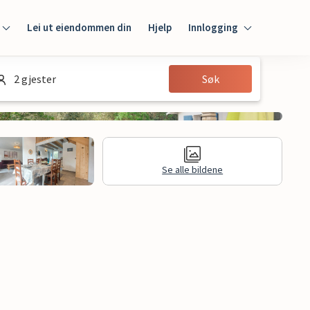
Lei ut eiendommen din
Hjelp
Innlogging
Innlogging
2 gjester
Søk
Gjest
Huseier
Se alle bildene
jon