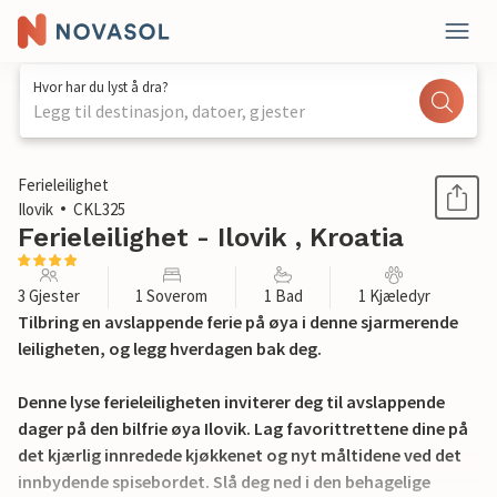
Hvor har du lyst å dra?
Legg til destinasjon, datoer, gjester
1 / 16
Ferieleilighet
Ilovik
CKL325
Ferieleilighet - Ilovik , Kroatia
3 Gjester
1 Soverom
1 Bad
1 Kjæledyr
Tilbring en avslappende ferie på øya i denne sjarmerende
leiligheten, og legg hverdagen bak deg.
Denne lyse ferieleiligheten inviterer deg til avslappende
dager på den bilfrie øya Ilovik. Lag favorittrettene dine på
det kjærlig innredede kjøkkenet og nyt måltidene ved det
innbydende spisebordet. Slå deg ned i den behagelige