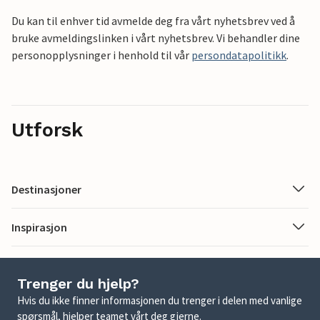
Du kan til enhver tid avmelde deg fra vårt nyhetsbrev ved å
bruke avmeldingslinken i vårt nyhetsbrev. Vi behandler dine
personopplysninger i henhold til vår
persondatapolitikk
.
Utforsk
Destinasjoner
Inspirasjon
Trenger du hjelp?
Hvis du ikke finner informasjonen du trenger i delen med vanlige
spørsmål, hjelper teamet vårt deg gjerne.