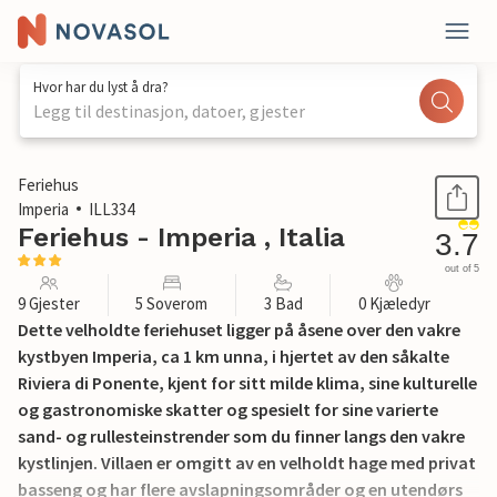
Hvor har du lyst å dra?
Legg til destinasjon, datoer, gjester
1 / 24
Feriehus
Imperia
ILL334
Feriehus - Imperia , Italia
3.7
out of 5
9 Gjester
5 Soverom
3 Bad
0 Kjæledyr
Dette velholdte feriehuset ligger på åsene over den vakre
kystbyen Imperia, ca 1 km unna, i hjertet av den såkalte
Riviera di Ponente, kjent for sitt milde klima, sine kulturelle
og gastronomiske skatter og spesielt for sine varierte
sand- og rullesteinstrender som du finner langs den vakre
kystlinjen. Villaen er omgitt av en velholdt hage med privat
basseng og har flere avslapningsområder og en utendørs