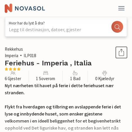
Hvor har du lyst å dra?
Legg til destinasjon, datoer, gjester
1 / 27
Rekkehus
Imperia
ILP018
Feriehus - Imperia , Italia
6 Gjester
1 Soverom
1 Bad
0 Kjæledyr
Nyt nærheten til havet på ferie i dette feriehuset nær
stranden.
Flykt fra hverdagen og tilbring en avslappende ferie i det
lyse og innbydende huset, som ønsker gjestene
velkommen i en ideell beliggenhet for et begivenhetsrikt
opphold ved Det liguriske hav, og stranden kan lett nås