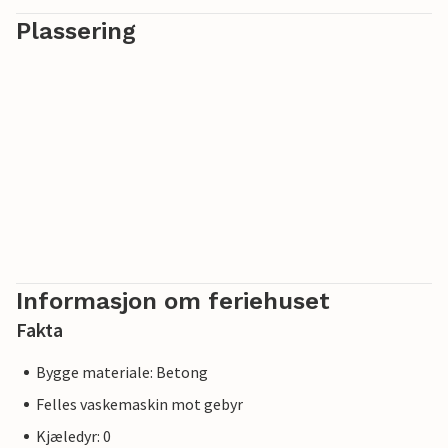
Se frem til en herlig tid i dette feriehuset med tilgang til
Plassering
bassenget.
Informasjon om feriehuset
Fakta
Bygge materiale: Betong
Felles vaskemaskin mot gebyr
Kjæledyr: 0