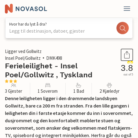
Hvor har du lyst å dra?
Legg til destinasjon, datoer, gjester
1 / 13
Ligger ved Gollwitz
Insel Poel/Gollwitz
DMK498
Ferieleilighet - Insel
3.8
Poel/Gollwitz , Tyskland
out of 5
3 Gjester
1 Soverom
1 Bad
2 Kjæledyr
Denne leiligheten ligger i den drømmende landsbyen
Gollwitz, bare ca 200 m fra stranden. Fra den lille gangen i
leiligheten din i første etasje kommer du inn i soverommet,
dusjrommet og den komfortabelt møblerte stuen og
soverommet, som ønsker deg velkommen med flatskjerm-
TV, spisebord og integrert minikjøkken. Herfra går du også