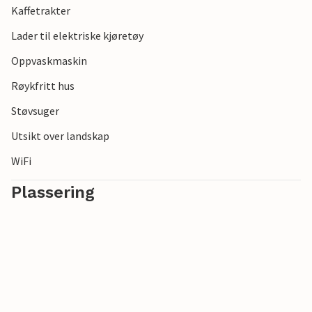
Kaffetrakter
byen Prüm og Bitburg-reservoaret byr også på varierte
feriemål.
Lader til elektriske kjøretøy
Oppvaskmaskin
Røykfritt hus
Støvsuger
Utsikt over landskap
WiFi
Plassering