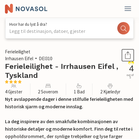
Hvor har du lyst å dra?
Legg til destinasjon, datoer, gjester
1 / 47
Ferieleilighet
Irrhausen Eifel
DEI310
Ferieleilighet - Irrhausen Eifel ,
4
Tyskland
out of
5
4 Gjester
2 Soverom
1 Bad
2 Kjæledyr
Nyt avslappende dager i denne stilfulle ferieleiligheten med
historisk sjarm og moderne innslag.
La deg inspirere av den smakfulle kombinasjonen av
historiske detaljer og moderne komfort. Finn deg til rette i
oppholdsrommet, der synlige trebjelker og lyse farger