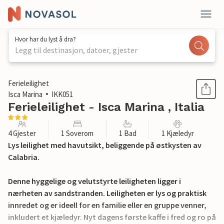
Hvor har du lyst å dra?
Legg til destinasjon, datoer, gjester
1 / 14
Ferieleilighet
Isca Marina
IKK051
Ferieleilighet - Isca Marina , Italia
4 Gjester
1 Soverom
1 Bad
1 Kjæledyr
Lys leilighet med havutsikt, beliggende på østkysten av
Calabria.
Denne hyggelige og velutstyrte leiligheten ligger i
nærheten av sandstranden. Leiligheten er lys og praktisk
innredet og er ideell for en familie eller en gruppe venner,
inkludert et kjæledyr. Nyt dagens første kaffe i fred og ro på